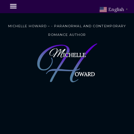
English
▼
MICHELLE HOWARD – - PARANORMAL AND CONTEMPORARY
ROMANCE AUTHOR
S
k
i
p
t