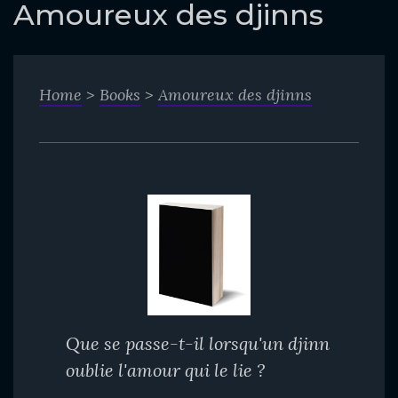
o
Amoureux des djinns
c
o
n
Home
>
Books
>
Amoureux des djinns
t
e
n
t
Que se passe-t-il lorsqu'un djinn
oublie l'amour qui le lie ?