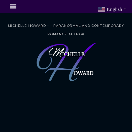
English
▼
MICHELLE HOWARD – - PARANORMAL AND CONTEMPORARY
ROMANCE AUTHOR
S
k
i
p
t