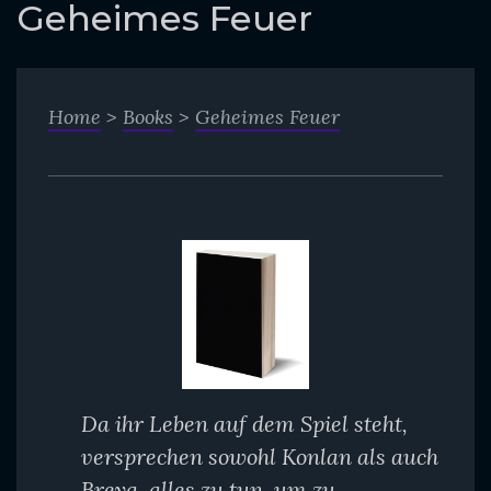
o
Geheimes Feuer
c
o
n
Home
>
Books
>
Geheimes Feuer
t
e
n
t
Da ihr Leben auf dem Spiel steht,
versprechen sowohl Konlan als auch
Breya, alles zu tun, um zu