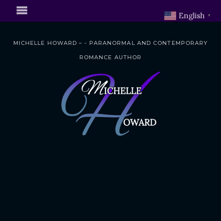
English
▼
MICHELLE HOWARD – - PARANORMAL AND CONTEMPORARY
ROMANCE AUTHOR
S
k
i
p
t