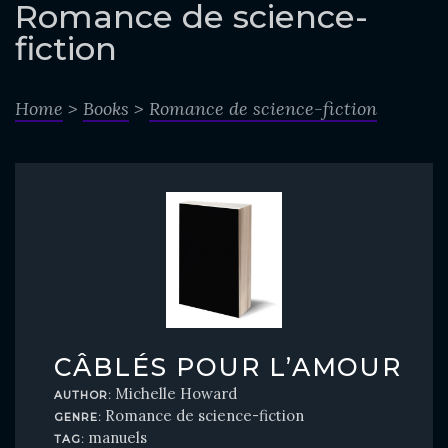
o
Romance de science-
c
fiction
o
n
Home
>
Books
>
Romance de science-fiction
t
e
n
t
CÂBLÉS POUR L’AMOUR
Michelle Howard
AUTHOR:
Romance de science-fiction
GENRE:
manuels
TAG: