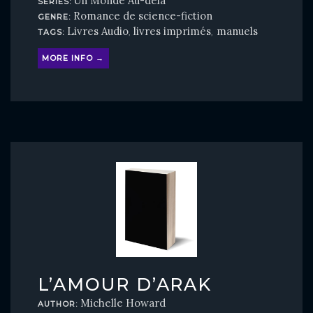
Un Monde Au-delà
SERIES:
Romance de science-fiction
GENRE:
Livres Audio
livres imprimés
manuels
TAGS:
,
,
MORE INFO →
L’AMOUR D’ARAK
Michelle Howard
AUTHOR: