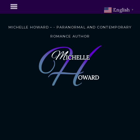
English
▼
MICHELLE HOWARD – - PARANORMAL AND CONTEMPORARY
ROMANCE AUTHOR
S
k
i
p
t