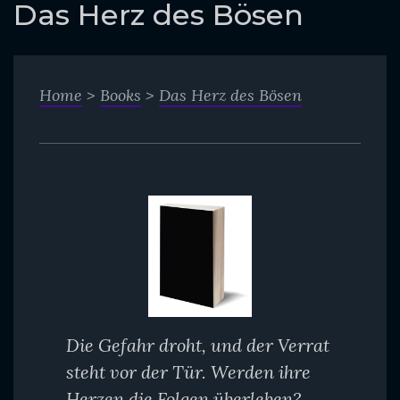
o
Das Herz des Bösen
c
o
n
Home
>
Books
>
Das Herz des Bösen
t
e
n
t
Die Gefahr droht, und der Verrat
steht vor der Tür. Werden ihre
Herzen die Folgen überleben?