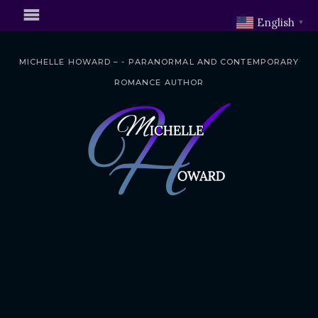
English
▼
MICHELLE HOWARD – - PARANORMAL AND CONTEMPORARY
ROMANCE AUTHOR
S
k
i
p
t