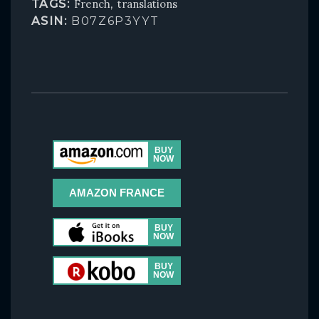
TAGS:
French
,
translations
ASIN:
B07Z6P3YYT
AMAZON FRANCE