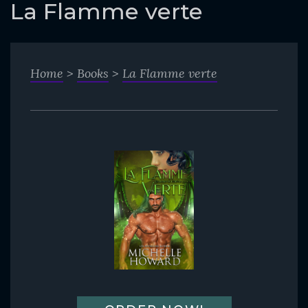
o
La Flamme verte
c
o
n
Home
>
Books
>
La Flamme verte
t
e
n
t