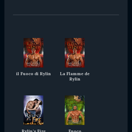
il Fuoco di Rylin
La Flamme de
Rylin
Rylin’s Fire
Fuoco